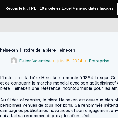
Passer
au
Recois le kit TPE : 10 modeles Excel + memo dates fiscales
contenu
Comptabilité Job
heineken: Histoire de la bière Heineken
Deiter Valentine
juin 18, 2024
Entreprise
L’histoire de la bière Heineken remonte à 1864 lorsque G
et de conquérir le marché mondial avec son goût distinctif e
bière Heineken une référence incontournable pour les ama
Au fil des décennies, la bière Heineken est devenue bien pl
personnes venues de tous horizons. Sa renommée s’étend b
campagnes publicitaires novatrices et son engagement enve
qui a fait sa renommée depuis plus d’un siècle.