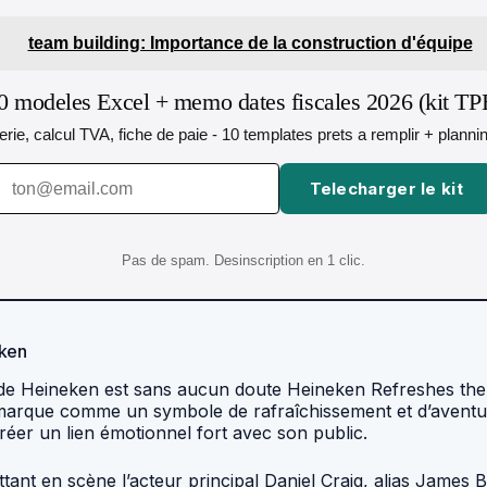
team building: Importance de la construction d'équipe
0 modeles Excel + memo dates fiscales 2026 (kit TP
orerie, calcul TVA, fiche de paie - 10 templates prets a remplir + plann
Telecharger le kit
Pas de spam. Desinscription en 1 clic.
eken
s de Heineken est sans aucun doute Heineken Refreshes th
marque comme un symbole de rafraîchissement et d’aventure.
éer un lien émotionnel fort avec son public.
 en scène l’acteur principal Daniel Craig, alias James Bond