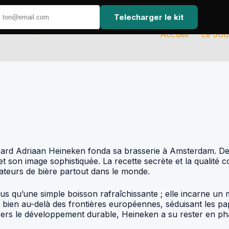
Telecharger le kit
Accueil
Le Jou
erard Adriaan Heineken fonda sa brasserie à Amsterdam. De
t son image sophistiquée. La recette secrète et la qualité co
teurs de bière partout dans le monde.
us qu’une simple boisson rafraîchissante ; elle incarne un 
ien au-delà des frontières européennes, séduisant les pap
rs le développement durable, Heineken a su rester en phas