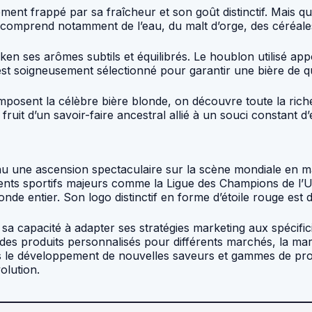
nt frappé par sa fraîcheur et son goût distinctif. Mais que
se comprend notamment de l’eau, du malt d’orge, des céréal
ken ses arômes subtils et équilibrés. Le houblon utilisé ap
t soigneusement sélectionné pour garantir une bière de qu
omposent la célèbre bière blonde, on découvre toute la rich
it d’un savoir-faire ancestral allié à un souci constant d’
u une ascension spectaculaire sur la scène mondiale en ma
ents sportifs majeurs comme la Ligue des Champions de l
entier. Son logo distinctif en forme d’étoile rouge est dé
a capacité à adapter ses stratégies marketing aux spécifici
des produits personnalisés pour différents marchés, la m
ns le développement de nouvelles saveurs et gammes de pro
olution.