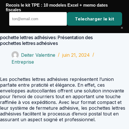
Passer
Recois le kit TPE : 10 modeles Excel + memo dates
au
Comptabilité Job
fiscales
contenu
Telecharger le kit
×
pochette lettres adhésives: Présentation des
pochettes lettres adhésives
Deiter Valentine
juin 21, 2024
Entreprise
Les pochettes lettres adhésives représentent l’union
parfaite entre praticité et élégance. En effet, ces
enveloppes autocollantes offrent une solution innovante
pour l’envoi de courriers tout en apportant une touche
raffinée à vos expéditions. Avec leur format compact et
leur système de fermeture adhésive, les pochettes lettres
adhésives facilitent le processus d’envoi postal tout en
assurant un aspect soigné et professionnel.