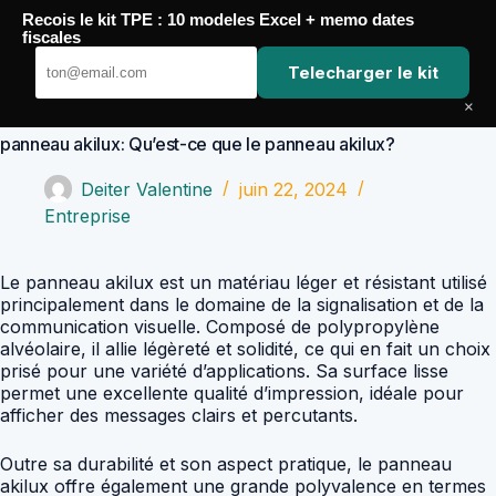
Passer
Recois le kit TPE : 10 modeles Excel + memo dates
au
Comptabilité Job
fiscales
contenu
Telecharger le kit
×
panneau akilux: Qu’est-ce que le panneau akilux?
Deiter Valentine
juin 22, 2024
Entreprise
Le panneau akilux est un matériau léger et résistant utilisé
principalement dans le domaine de la signalisation et de la
communication visuelle. Composé de polypropylène
alvéolaire, il allie légèreté et solidité, ce qui en fait un choix
prisé pour une variété d’applications. Sa surface lisse
permet une excellente qualité d’impression, idéale pour
afficher des messages clairs et percutants.
Outre sa durabilité et son aspect pratique, le panneau
akilux offre également une grande polyvalence en termes