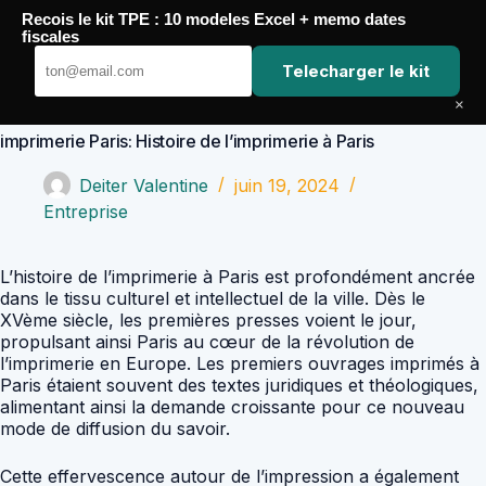
Passer
Recois le kit TPE : 10 modeles Excel + memo dates
au
Comptabilité Job
fiscales
contenu
Telecharger le kit
×
imprimerie Paris: Histoire de l’imprimerie à Paris
Deiter Valentine
juin 19, 2024
Entreprise
L’histoire de l’imprimerie à Paris est profondément ancrée
dans le tissu culturel et intellectuel de la ville. Dès le
XVème siècle, les premières presses voient le jour,
propulsant ainsi Paris au cœur de la révolution de
l’imprimerie en Europe. Les premiers ouvrages imprimés à
Paris étaient souvent des textes juridiques et théologiques,
alimentant ainsi la demande croissante pour ce nouveau
mode de diffusion du savoir.
Cette effervescence autour de l’impression a également