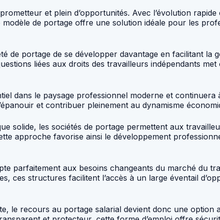
prometteur et plein d’opportunités. Avec l’évolution rapide 
modèle de portage offre une solution idéale pour les profe
té de portage de se développer davantage en facilitant la g
questions liées aux droits des travailleurs indépendants me
tiel dans le paysage professionnel moderne et continuera à
r s’épanouir et contribuer pleinement au dynamisme économi
que solide, les sociétés de portage permettent aux travaill
 Cette approche favorise ainsi le développement professionn
’adapte parfaitement aux besoins changeants du marché du tr
 ces structures facilitent l’accès à un large éventail d’opp
le recours au portage salarial devient donc une option at
ransparent et protecteur, cette forme d’emploi offre sécuri