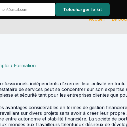
Telecharger le kit
Accueil
Le Jou
mploi / Formation
fessionnels indépendants d’exercer leur activité en toute l
restataire de services peut se concentrer sur son expertise 
plesse et sécurité tant pour les entreprises clientes que po
 avantages considérables en termes de gestion financière. E
availlant sur divers projets sans avoir à créer leur propre 
e entre autonomie et stabilité financière. La société de port
s deux mondes aux travailleurs talentueux désireux de dével