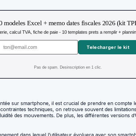
0 modeles Excel + memo dates fiscales 2026 (kit TP
orerie, calcul TVA, fiche de paie - 10 templates prets a remplir + plann
Telecharger le kit
Pas de spam. Desinscription en 1 clic.
mentée sur smartphone, il est crucial de prendre en compte l
les contraintes techniques, on retrouve souvent des limitatio
a fluidité des mouvements. De plus, les différentes versions
ronnement dans lequel l’utilisateur évoluera avec son smartp