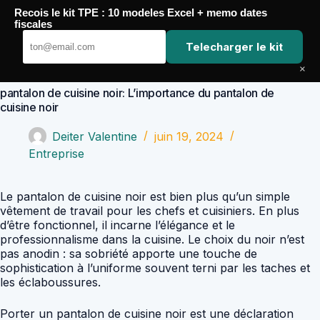
Passer
Recois le kit TPE : 10 modeles Excel + memo dates
au
Comptabilité Job
fiscales
contenu
Telecharger le kit
×
pantalon de cuisine noir: L’importance du pantalon de
cuisine noir
Deiter Valentine
juin 19, 2024
Entreprise
Le pantalon de cuisine noir est bien plus qu’un simple
vêtement de travail pour les chefs et cuisiniers. En plus
d’être fonctionnel, il incarne l’élégance et le
professionnalisme dans la cuisine. Le choix du noir n’est
pas anodin : sa sobriété apporte une touche de
sophistication à l’uniforme souvent terni par les taches et
les éclaboussures.
Porter un pantalon de cuisine noir est une déclaration