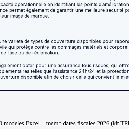
icacité opérationnelle en identifiant les points d’améliorati
ance permet également de garantir une meilleure sécurité po
t leur image de marque.
e une variété de types de couverture disponibles pour répon
ivile qui protège contre les dommages matériels et corporel
de litige ou de réclamation.
t également opter pour une assurance tous risques, qui offr
plémentaires telles que l’assistance 24h/24 et la protection 
erture disponible afin de choisir celle qui convient le mie
0 modeles Excel + memo dates fiscales 2026 (kit TP