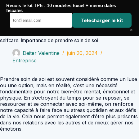
Passer
Recois le kit TPE : 10 modeles Excel + memo dates
au
Comptabilité Job
fiscales
contenu
Telecharger le kit
×
selfcare: Importance de prendre soin de soi
Deiter Valentine
juin 20, 2024
Entreprise
Prendre soin de soi est souvent considéré comme un luxe
ou une option, mais en réalité, c’est une nécessité
fondamentale pour notre bien-être mental, émotionnel et
physique. En s’octroyant du temps pour se reposer, se
ressourcer et se connecter avec soi-même, on renforce
notre capacité à faire face au stress quotidien et aux défis
de la vie. Cela nous permet également d’être plus présents
dans nos relations avec les autres et de mieux gérer nos
émotions.