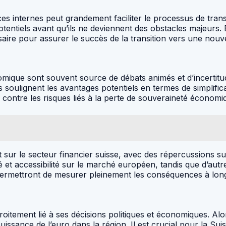
s internes peut grandement faciliter le processus de transi
tiels avant qu’ils ne deviennent des obstacles majeurs. Enfin
ssaire pour assurer le succès de la transition vers une nouv
que sont souvent source de débats animés et d’incertitude
s soulignent les avantages potentiels en termes de simplifi
contre les risques liés à la perte de souveraineté économi
t sur le secteur financier suisse, avec des répercussions su
ité et accessibilité sur le marché européen, tandis que d’a
 permettront de mesurer pleinement les conséquences à long
oitement lié à ses décisions politiques et économiques. Alor
uissance de l’euro dans la région. Il est crucial pour la Su