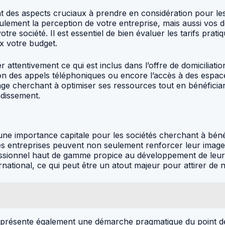
ont des aspects cruciaux à prendre en considération pour le
eulement la perception de votre entreprise, mais aussi vos
tre société. Il est essentiel de bien évaluer les tarifs prati
ux votre budget.
 attentivement ce qui est inclus dans l’offre de domiciliati
tion des appels téléphoniques ou encore l’accès à des esp
e cherchant à optimiser ses ressources tout en bénéfician
dissement.
t une importance capitale pour les sociétés cherchant à béné
 entreprises peuvent non seulement renforcer leur image de
ionnel haut de gamme propice au développement de leurs act
ternational, ce qui peut être un atout majeur pour attirer de
8 représente également une démarche pragmatique du point de 