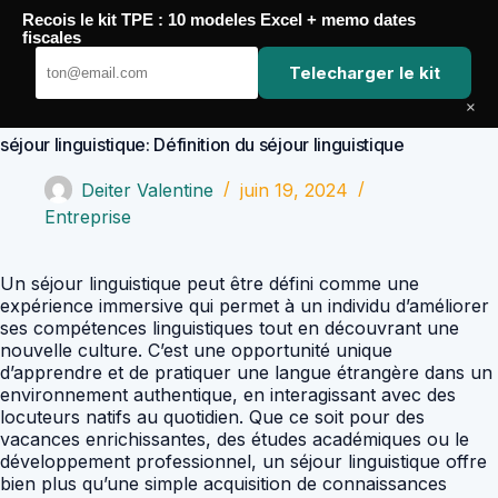
Passer
Recois le kit TPE : 10 modeles Excel + memo dates
au
Comptabilité Job
fiscales
contenu
Telecharger le kit
×
séjour linguistique: Définition du séjour linguistique
Deiter Valentine
juin 19, 2024
Entreprise
Un séjour linguistique peut être défini comme une
expérience immersive qui permet à un individu d’améliorer
ses compétences linguistiques tout en découvrant une
nouvelle culture. C’est une opportunité unique
d’apprendre et de pratiquer une langue étrangère dans un
environnement authentique, en interagissant avec des
locuteurs natifs au quotidien. Que ce soit pour des
vacances enrichissantes, des études académiques ou le
développement professionnel, un séjour linguistique offre
bien plus qu’une simple acquisition de connaissances