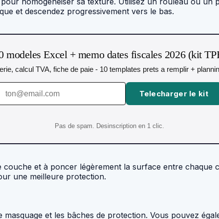
pour homogénéiser sa texture. Utilisez un rouleau ou un p
oque et descendez progressivement vers le bas.
0 modeles Excel + memo dates fiscales 2026 (kit TP
orerie, calcul TVA, fiche de paie - 10 templates prets a remplir + plann
Telecharger le kit
Pas de spam. Desinscription en 1 clic.
e couche et à poncer légèrement la surface entre chaque c
ur une meilleure protection.
de masquage et les bâches de protection. Vous pouvez égal