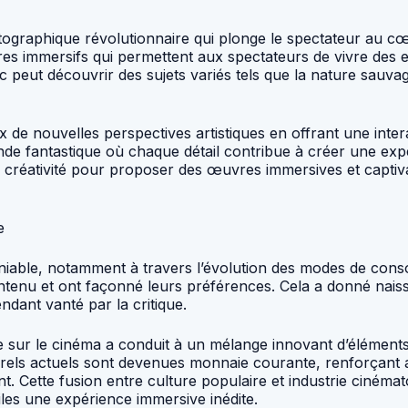
tographique révolutionnaire qui plonge le spectateur au cœur
ires immersifs qui permettent aux spectateurs de vivre des 
c peut découvrir des sujets variés tels que la nature sauv
ux de nouvelles perspectives artistiques en offrant une inter
onde fantastique où chaque détail contribue à créer une exp
 la créativité pour proposer des œuvres immersives et capti
e
déniable, notamment à travers l’évolution des modes de con
ntenu et ont façonné leurs préférences. Cela a donné naiss
ndant vanté par la critique.
re sur le cinéma a conduit à un mélange innovant d’éléments
ls actuels sont devenues monnaie courante, renforçant ai
. Cette fusion entre culture populaire et industrie cinéma
iles une expérience immersive inédite.