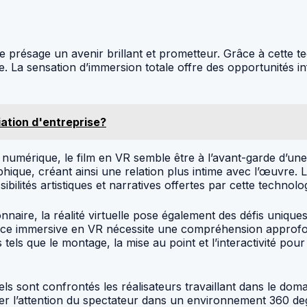
uelle présage un avenir brillant et prometteur. Grâce à cette
e. La sensation d’immersion totale offre des opportunités in
iation d'entreprise?
numérique, le film en VR semble être à l’avant-garde d’un
e, créant ainsi une relation plus intime avec l’œuvre. L’util
bilités artistiques et narratives offertes par cette technolo
nnaire, la réalité virtuelle pose également des défis uniqu
rience immersive en VR nécessite une compréhension approfon
s tels que le montage, la mise au point et l’interactivité po
s sont confrontés les réalisateurs travaillant dans le domain
ider l’attention du spectateur dans un environnement 360 