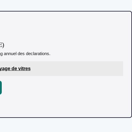
E)
ing annuel des declarations.
yage de vitres