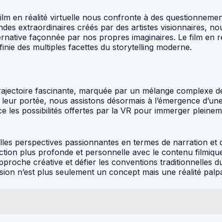
ilm en réalité virtuelle nous confronte à des questionnemen
ndes extraordinaires créés par des artistes visionnaires, n
rnative façonnée par nos propres imaginaires. Le film en réa
inie des multiples facettes du storytelling moderne.
 trajectoire fascinante, marquée par un mélange complexe de 
 leur portée, nous assistons désormais à l’émergence d’une
ce les possibilités offertes par la VR pour immerger pleine
les perspectives passionnantes en termes de narration et de
tion plus profonde et personnelle avec le contenu filmique. 
oche créative et défier les conventions traditionnelles du
ion n’est plus seulement un concept mais une réalité palp