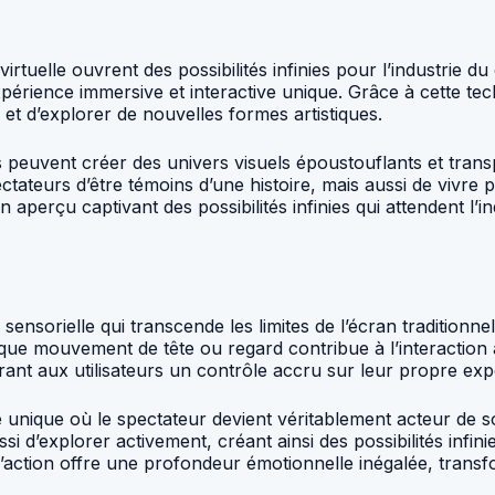
rtuelle ouvrent des possibilités infinies pour l’industrie d
 expérience immersive et interactive unique. Grâce à cette te
e et d’explorer de nouvelles formes artistiques.
astes peuvent créer des univers visuels époustouflants et tra
ctateurs d’être témoins d’une histoire, mais aussi de viv
 aperçu captivant des possibilités infinies qui attendent l’i
 sensorielle qui transcende les limites de l’écran traditionn
ue mouvement de tête ou regard contribue à l’interaction av
ffrant aux utilisateurs un contrôle accru sur leur propre e
 unique où le spectateur devient véritablement acteur de son
’explorer activement, créant ainsi des possibilités infinie
ction offre une profondeur émotionnelle inégalée, transfo