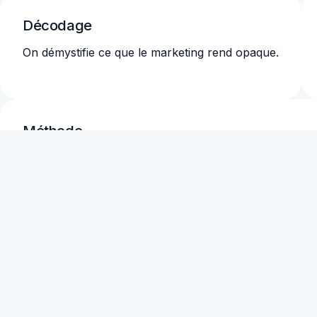
Décodage
On démystifie ce que le marketing rend opaque.
Méthode
Étapes concrètes, checklists, ressources actionnables.