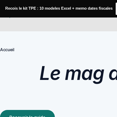
Passer
au
Recois le kit TPE : 10 modeles Excel + memo dates fiscales
contenu
Comptabilité Job
Accueil
Le mag de