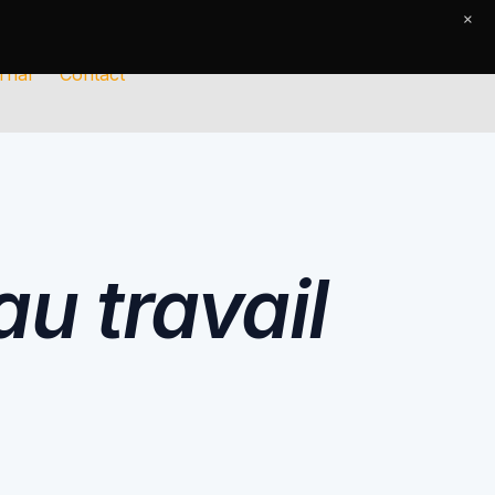
×
rnal
Contact
au travail